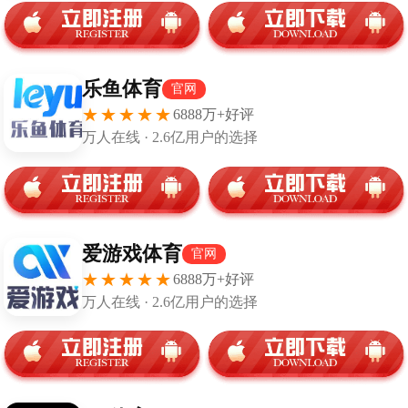
姆彭被摸透，大连提高上限 夏窗必换阿利米 没斯坦丘判
连英博的运气和体能全部用尽了，5连胜期间，队内多名球员都是带伤出
目前仍积15分，输一场是可以接受的。目前中超长时间连胜的球队，
支球队，对比一下阵容深度和...
05-11
0
227
🇩🇪】 “距离我们的目标更近一步！还剩四场比赛。💪感谢大家的大
油，红黑军团！”❤️🖤#sempremilan# ...
05-10
0
216