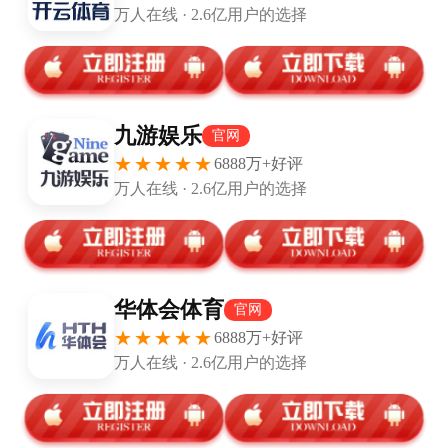
一、先看这张"矛盾图"：谁的主场？斯图加特本赛
季主场11胜2平，近9个联赛主场只输过多特蒙
德，主场统治力拉满。但不莱梅近5年客场踢斯图
加特胜率...
斯图加特主场踢云达不莱梅，一边是欧冠资格争夺者，一边
是保级边缘队。按常理应该是强弱分明，但翻完两队数据发
现：历史交锋、体能消耗、伤病名单、攻防效率……几乎所
有维度都在互相矛盾。这场球的信息密度，堪比一场产品需
求评审会。
一、先看这张"矛盾图"：谁的主场？
斯图加特本赛季主场11胜2平，近9个联赛主场只输过多特
蒙德，主场统治力拉满。但不莱梅近5年客场踢斯图加特胜
率66%——这到底是谁的地盘？
更诡异的是首回合：斯图加特客场4比0横扫不莱梅，按说心