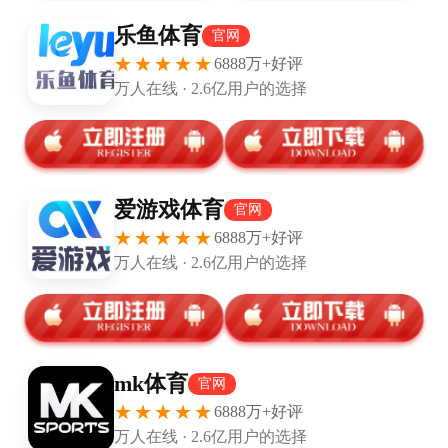
理优势巨大。但斯图加特近5年主场踢不莱梅输球率也是
66%。历史交锋仿佛在循环论证，谁也说服不了谁。
二、体能与战意的错位
斯图加特周中德国杯加时2比1赢弗赖堡，挺进决赛固然提
气，但全队体能槽见底。不莱梅以逸待劳，周中没比赛。
战意层面同样微妙：斯图加特要保欧冠资格，不莱梅要保
级，双方都不敢松。但体能劣势可能让斯图加特"不敢"全力
攻——毕竟领先时他们胜率76%，可一旦落后，输球概率也
高达75%。
不莱梅这边，上轮3比1赢汉堡终结两连败，士气回暖。但他
们有个致命bug：本赛季落后时输球率93%，近10个客场落
后的情况下……数据没给全，但大概率不乐观。
三、伤病名单：谁更伤？