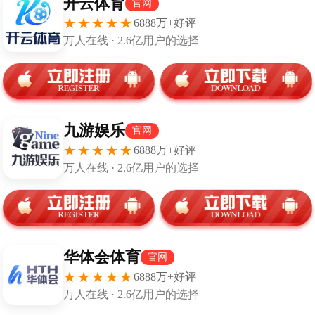
休研究已臻化境
队在斯台普斯中心的更衣室的时候，已经是夜里的23点26分了，别说是客
队总冠军气质上覆盖的黑幕已经被手脚麻利的工作人选卸下，场边和通道
会大厅门口继续守望，另外两位场馆工作人员坐在小拖车上等待整理座椅。
车司机说道。听到同事的话，一位路过的工作人...
n-马龙与香港青年学生交流，称六金奥运生涯“难、真难、更难
乒乓球名将马龙20日在香港理工大学出席中国香港体育协会暨奥林匹克委
下中国香港奥林匹克学院主办的“体育的华丽蜕变：再创高峰”研讨会，与
分享他六金奥运生涯的...
06-05
0
161